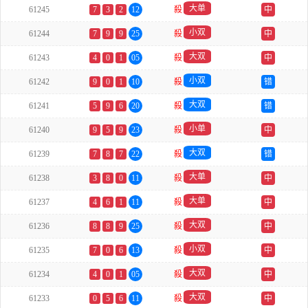
大单
61245
7
3
2
12
殺
中
小双
61244
7
9
9
25
殺
中
大双
61243
4
0
1
05
殺
中
小双
61242
9
0
1
10
殺
错
大双
61241
5
9
6
20
殺
错
小单
61240
9
5
9
23
殺
中
大双
61239
7
8
7
22
殺
错
大单
61238
3
8
0
11
殺
中
大单
61237
4
6
1
11
殺
中
大双
61236
8
8
9
25
殺
中
小双
61235
7
0
6
13
殺
中
大双
61234
4
0
1
05
殺
中
大双
61233
0
5
6
11
殺
中