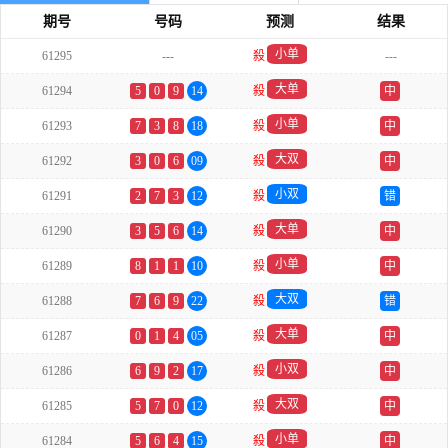
期号
号码
预测
结果
小单
61295
---
殺
---
大单
61294
5
0
9
14
殺
中
小单
61293
7
3
8
18
殺
中
大双
61292
3
0
6
09
殺
中
小双
61291
2
7
3
12
殺
错
大单
61290
3
5
6
14
殺
中
小单
61289
8
1
1
10
殺
中
大双
61288
7
6
9
22
殺
错
大单
61287
0
1
4
05
殺
中
小双
61286
6
9
2
17
殺
中
大双
61285
5
7
0
12
殺
中
小单
61284
5
6
4
15
殺
中