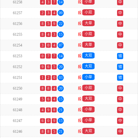
小单
61258
4
3
7
14
殺
中
小双
61257
2
3
4
09
殺
中
大单
61256
8
5
9
22
殺
中
小双
61255
8
4
3
15
殺
中
大单
61254
3
0
4
07
殺
中
大双
61253
0
7
7
14
殺
错
大双
61252
9
6
5
20
殺
错
小单
61251
1
2
0
03
殺
错
小双
61250
8
8
4
20
殺
中
大双
61249
5
6
4
15
殺
中
小单
61248
4
9
8
21
殺
中
小单
61247
6
0
9
15
殺
中
大双
61246
8
8
5
21
殺
中