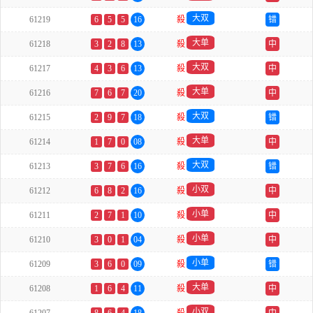
大双
61219
6
5
5
16
殺
错
大单
61218
3
2
8
13
殺
中
大双
61217
4
3
6
13
殺
中
大单
61216
7
6
7
20
殺
中
大双
61215
2
9
7
18
殺
错
大单
61214
1
7
0
08
殺
中
大双
61213
3
7
6
16
殺
错
小双
61212
6
8
2
16
殺
中
小单
61211
2
7
1
10
殺
中
小单
61210
3
0
1
04
殺
中
小单
61209
3
6
0
09
殺
错
大单
61208
1
6
4
11
殺
中
小双