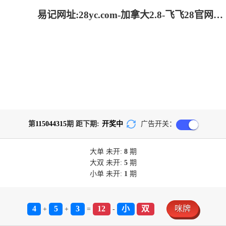
易记网址:28yc.com-加拿大2.8-飞飞28官网|加拿大专业在线咪牌预测|pc28加拿大官网在线预测_专注研究加拿大预测!
第
115044315
期 距下期:
开奖中
广告开关：
大单
未开:
8
期
大双
未开:
5
期
小单
未开:
1
期
4
5
3
12
小
双
咪牌
+
+
=
-