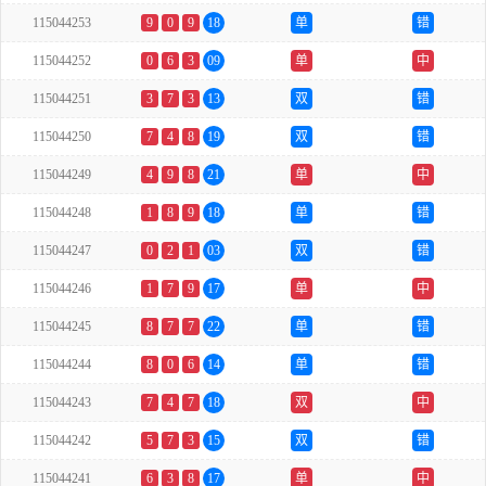
115044253
9
0
9
18
单
错
115044252
0
6
3
09
单
中
115044251
3
7
3
13
双
错
115044250
7
4
8
19
双
错
115044249
4
9
8
21
单
中
115044248
1
8
9
18
单
错
115044247
0
2
1
03
双
错
115044246
1
7
9
17
单
中
115044245
8
7
7
22
单
错
115044244
8
0
6
14
单
错
115044243
7
4
7
18
双
中
115044242
5
7
3
15
双
错
115044241
6
3
8
17
单
中