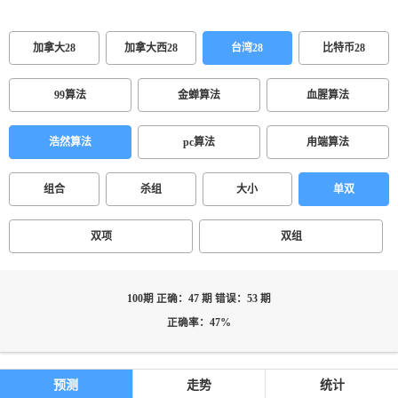
加拿大28
加拿大西28
台湾28
比特币28
99算法
金蝉算法
血腥算法
浩然算法
pc算法
甪端算法
组合
杀组
大小
单双
双项
双组
100期 正确：47 期 错误：53 期
正确率：47%
预测
走势
统计