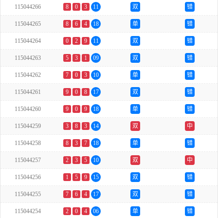
115044266
8
0
3
11
双
错
115044265
8
6
4
18
单
错
115044264
0
2
9
11
双
错
115044263
5
3
1
09
双
错
115044262
7
0
3
10
单
错
115044261
9
0
8
17
双
错
115044260
9
0
9
18
单
错
115044259
3
8
3
14
双
中
115044258
8
3
7
18
单
错
115044257
2
3
5
10
双
中
115044256
1
5
9
15
双
错
115044255
7
6
4
17
双
错
115044254
2
0
4
06
单
错