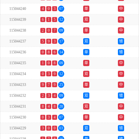
115044240
4
0
3
07
单
中
115044239
6
1
5
12
双
中
115044238
2
0
7
09
单
中
115044237
5
9
3
17
双
错
115044236
0
8
6
14
单
错
115044235
1
0
8
09
单
中
115044234
0
3
9
12
双
中
115044233
9
7
9
25
单
中
115044232
2
3
4
09
双
错
115044231
8
4
8
20
双
中
115044230
0
3
4
07
单
中
115044229
3
0
0
03
双
错