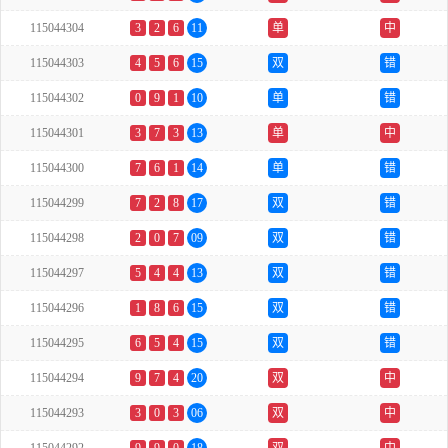
115044304
3
2
6
11
单
中
115044303
4
5
6
15
双
错
115044302
0
9
1
10
单
错
115044301
3
7
3
13
单
中
115044300
7
6
1
14
单
错
115044299
7
2
8
17
双
错
115044298
2
0
7
09
双
错
115044297
5
4
4
13
双
错
115044296
1
8
6
15
双
错
115044295
6
5
4
15
双
错
115044294
9
7
4
20
双
中
115044293
3
0
3
06
双
中