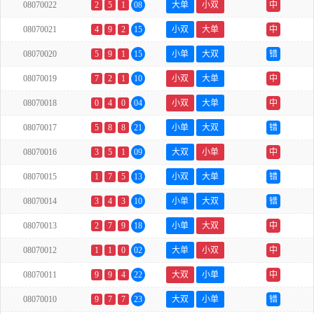
08070022
2
5
1
08
大单
小双
中
08070021
4
9
2
15
小双
大单
中
08070020
5
9
1
15
小单
大双
错
08070019
7
2
1
10
小双
大单
中
08070018
0
4
0
04
小双
大单
中
08070017
5
8
8
21
小单
大双
错
08070016
3
5
1
09
大双
小单
中
08070015
1
7
5
13
小双
大单
错
08070014
3
4
3
10
小单
大双
错
08070013
2
7
9
18
小单
大双
中
08070012
1
1
0
02
大单
小双
中
08070011
9
9
4
22
大双
小单
中
08070010
9
7
7
23
大双
小单
错