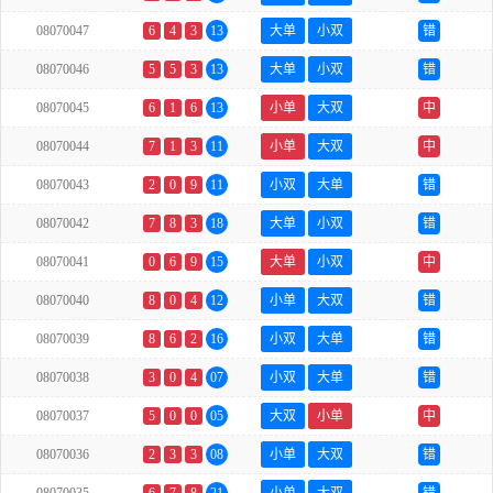
08070047
6
4
3
13
大单
小双
错
08070046
5
5
3
13
大单
小双
错
08070045
6
1
6
13
小单
大双
中
08070044
7
1
3
11
小单
大双
中
08070043
2
0
9
11
小双
大单
错
08070042
7
8
3
18
大单
小双
错
08070041
0
6
9
15
大单
小双
中
08070040
8
0
4
12
小单
大双
错
08070039
8
6
2
16
小双
大单
错
08070038
3
0
4
07
小双
大单
错
08070037
5
0
0
05
大双
小单
中
08070036
2
3
3
08
小单
大双
错