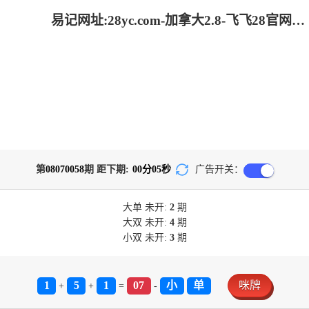
易记网址:28yc.com-加拿大2.8-飞飞28官网|加拿大专业在线咪牌预测|pc28加拿大官网在线预测_专注研究加拿大预测!
第
08070058
期 距下期:
00
分
05
秒
广告开关：
大单
未开:
2
期
大双
未开:
4
期
小双
未开:
3
期
1
5
1
07
小
单
咪牌
+
+
=
-