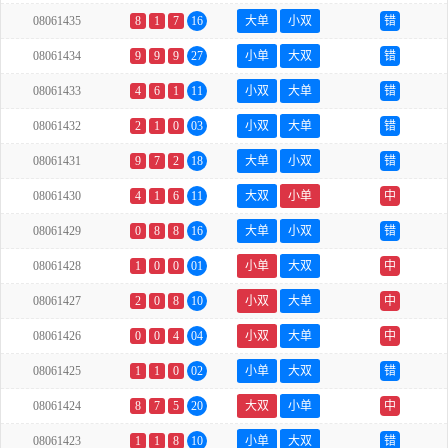
08061435
8
1
7
16
大单
小双
错
08061434
9
9
9
27
小单
大双
错
08061433
4
6
1
11
小双
大单
错
08061432
2
1
0
03
小双
大单
错
08061431
9
7
2
18
大单
小双
错
08061430
4
1
6
11
大双
小单
中
08061429
0
8
8
16
大单
小双
错
08061428
1
0
0
01
小单
大双
中
08061427
2
0
8
10
小双
大单
中
08061426
0
0
4
04
小双
大单
中
08061425
1
1
0
02
小单
大双
错
08061424
8
7
5
20
大双
小单
中
08061423
1
1
8
10
小单
大双
错