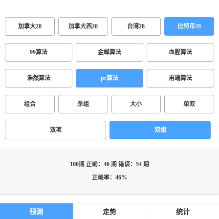
加拿大28
加拿大西28
台湾28
比特币28
99算法
金蝉算法
血腥算法
浩然算法
pc算法
甪端算法
组合
杀组
大小
单双
双项
双组
100期 正确：46 期 错误：54 期
正确率：46%
预测
走势
统计