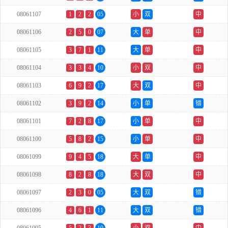
08061107
1
2
2
05
小
双
中
08061106
2
5
0
07
大
单
中
08061105
3
7
1
11
大
单
中
08061104
3
3
4
10
小
双
中
08061103
6
9
2
17
大
双
中
08061102
3
9
2
14
小
单
错
08061101
7
2
8
17
小
单
中
08061100
5
8
2
15
小
单
中
08061099
9
4
5
18
大
单
中
08061098
8
2
8
18
大
双
中
08061097
2
3
0
05
大
双
错
08061096
4
6
1
11
大
双
错