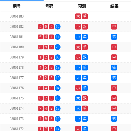
期号
号码
预测
结果
08061183
---
大
单
---
08061182
5
0
5
10
小
双
中
08061181
6
4
4
14
小
单
错
08061180
8
9
6
23
大
单
中
08061179
1
2
2
05
小
双
中
08061178
4
5
9
18
小
单
错
08061177
5
2
5
12
大
单
错
08061176
0
4
0
04
小
单
中
08061175
0
2
8
10
大
双
中
08061174
7
4
2
13
大
单
中
08061173
4
9
3
16
小
单
错
08061172
1
7
6
14
大
单
中