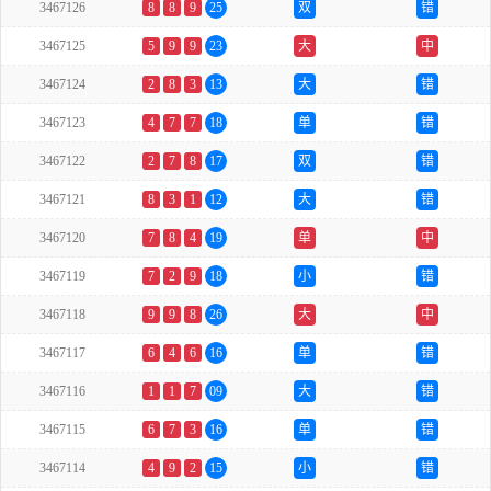
3467126
8
8
9
25
双
错
3467125
5
9
9
23
大
中
3467124
2
8
3
13
大
错
3467123
4
7
7
18
单
错
3467122
2
7
8
17
双
错
3467121
8
3
1
12
大
错
3467120
7
8
4
19
单
中
3467119
7
2
9
18
小
错
3467118
9
9
8
26
大
中
3467117
6
4
6
16
单
错
3467116
1
1
7
09
大
错
3467115
6
7
3
16
单
错
3467114
4
9
2
15
小
错