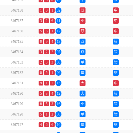
3467139
9
6
0
15
小
错
3467138
1
0
1
02
双
中
3467137
3
2
6
11
小
中
3467136
5
6
1
12
双
中
3467135
0
9
4
13
双
错
3467134
3
2
2
07
双
错
3467133
2
3
3
08
单
错
3467132
0
5
1
06
单
错
3467131
9
1
5
15
大
中
3467130
5
3
4
12
大
错
3467129
8
5
3
16
小
错
3467128
5
1
2
08
单
错
3467127
4
6
6
16
单
错