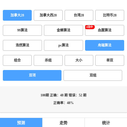
加拿大28
加拿大西28
台湾28
比特币28
99算法
金蝉算法
血腥算法
浩然算法
pc算法
甪端算法
组合
杀组
大小
单双
双项
双组
100期 正确：48 期 错误：52 期
正确率：48%
预测
走势
统计