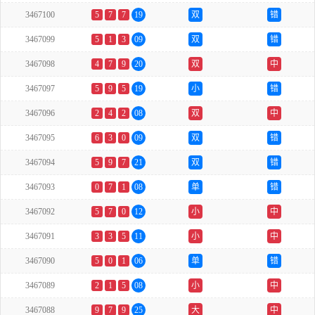
3467100
5
7
7
19
双
错
3467099
5
1
3
09
双
错
3467098
4
7
9
20
双
中
3467097
5
9
5
19
小
错
3467096
2
4
2
08
双
中
3467095
6
3
0
09
双
错
3467094
5
9
7
21
双
错
3467093
0
7
1
08
单
错
3467092
5
7
0
12
小
中
3467091
3
3
5
11
小
中
3467090
5
0
1
06
单
错
3467089
2
1
5
08
小
中
3467088
9
7
9
25
大
中