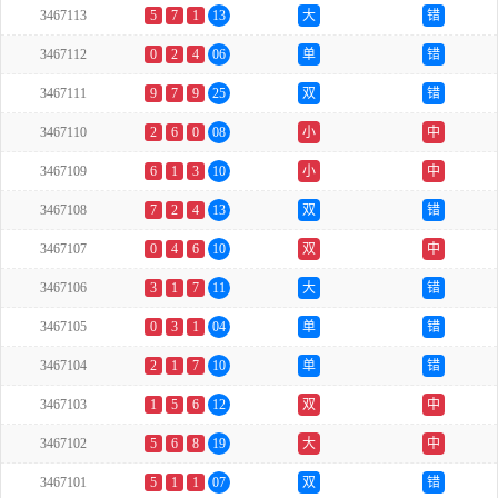
3467113
5
7
1
13
大
错
3467112
0
2
4
06
单
错
3467111
9
7
9
25
双
错
3467110
2
6
0
08
小
中
3467109
6
1
3
10
小
中
3467108
7
2
4
13
双
错
3467107
0
4
6
10
双
中
3467106
3
1
7
11
大
错
3467105
0
3
1
04
单
错
3467104
2
1
7
10
单
错
3467103
1
5
6
12
双
中
3467102
5
6
8
19
大
中
3467101
5
1
1
07
双
错