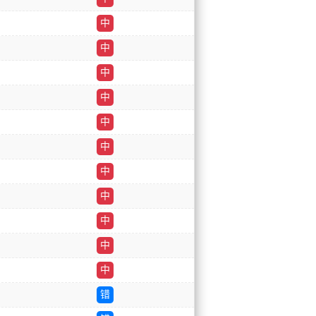
中
中
中
中
中
中
中
中
中
中
中
错