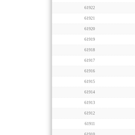
61922
61921
61920
61919
61918
61917
61916
61915
61914
61913
61912
61911
61910