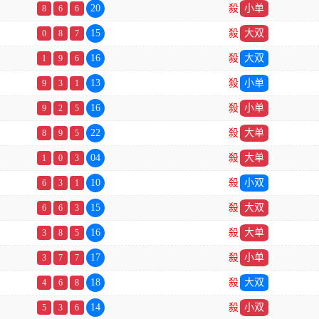
20
殺
小单
8
6
6
15
殺
大双
0
8
7
16
殺
大双
1
9
6
13
殺
小单
9
3
1
16
殺
小单
9
2
5
22
殺
大单
8
9
5
04
殺
大单
1
0
3
10
殺
小双
6
3
1
15
殺
大双
6
6
3
16
殺
大单
3
8
5
17
殺
小单
3
7
7
18
殺
大双
4
6
8
14
殺
小双
5
3
6