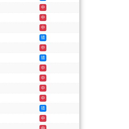
中
中
中
错
中
错
中
中
中
中
错
中
中