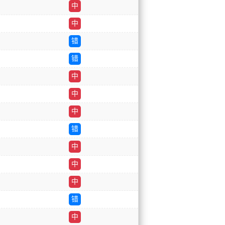
中
中
错
错
中
中
中
错
中
中
中
错
中