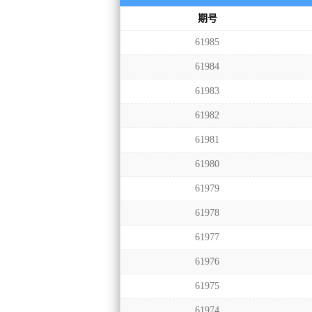
期号
61985
61984
61983
61982
61981
61980
61979
61978
61977
61976
61975
61974