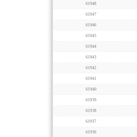
61948
61947
61946
61945
61944
61943
61942
61941
61940
61939
61938
61937
61936