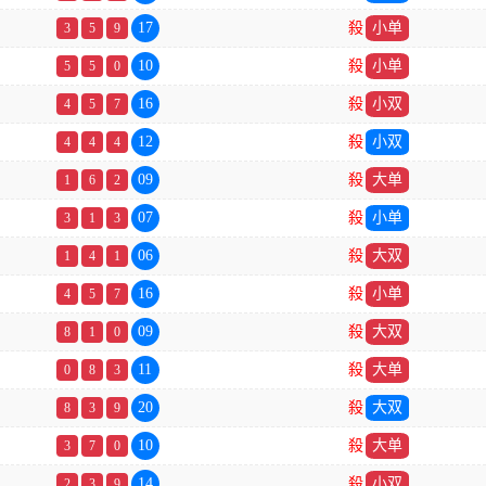
17
殺
小单
3
5
9
10
殺
小单
5
5
0
16
殺
小双
4
5
7
12
殺
小双
4
4
4
09
殺
大单
1
6
2
07
殺
小单
3
1
3
06
殺
大双
1
4
1
16
殺
小单
4
5
7
09
殺
大双
8
1
0
11
殺
大单
0
8
3
20
殺
大双
8
3
9
10
殺
大单
3
7
0
14
殺
小双
2
3
9