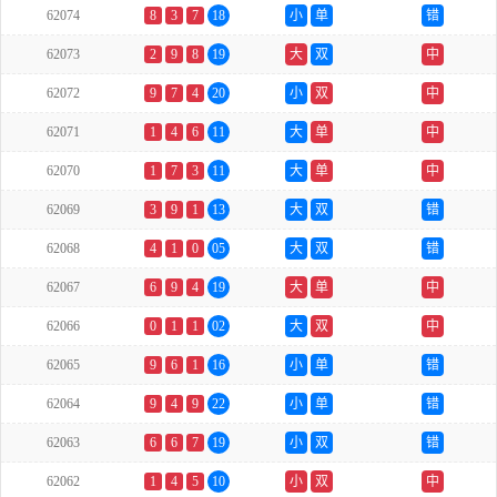
62074
8
3
7
18
小
单
错
62073
2
9
8
19
大
双
中
62072
9
7
4
20
小
双
中
62071
1
4
6
11
大
单
中
62070
1
7
3
11
大
单
中
62069
3
9
1
13
大
双
错
62068
4
1
0
05
大
双
错
62067
6
9
4
19
大
单
中
62066
0
1
1
02
大
双
中
62065
9
6
1
16
小
单
错
62064
9
4
9
22
小
单
错
62063
6
6
7
19
小
双
错
62062
1
4
5
10
小
双
中