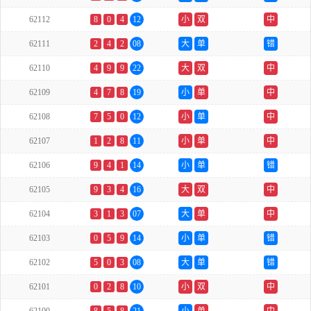
62112
8
0
4
12
小
双
中
62111
2
4
2
08
大
单
错
62110
4
9
9
22
大
双
中
62109
4
7
8
19
小
单
中
62108
7
5
0
12
小
单
中
62107
1
2
8
11
小
单
中
62106
9
4
1
14
小
单
错
62105
9
3
4
16
大
双
中
62104
3
1
3
07
大
单
中
62103
0
5
9
14
小
单
错
62102
5
0
3
08
大
单
错
62101
0
2
8
10
小
双
中