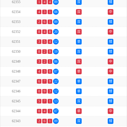
62355
1
4
4
09
双
错
62354
4
3
1
08
双
中
62353
2
6
1
09
双
错
62352
8
4
8
20
双
中
62351
3
5
4
12
单
错
62350
8
2
9
19
双
错
62349
3
2
1
06
双
中
62348
4
3
0
07
单
中
62347
6
7
9
22
单
错
62346
0
9
3
12
单
错
62345
5
7
1
13
双
错
62344
0
4
3
07
单
中
62343
2
6
1
09
双
错