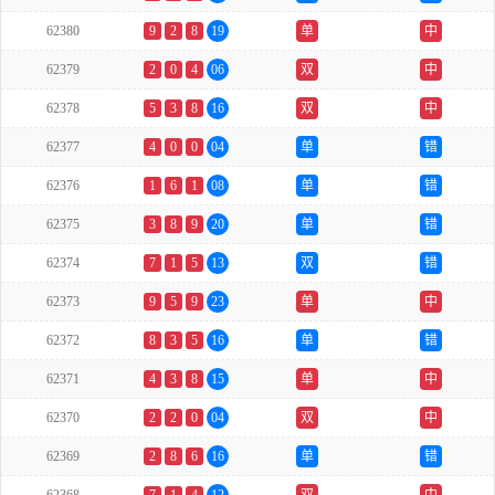
62380
9
2
8
19
单
中
62379
2
0
4
06
双
中
62378
5
3
8
16
双
中
62377
4
0
0
04
单
错
62376
1
6
1
08
单
错
62375
3
8
9
20
单
错
62374
7
1
5
13
双
错
62373
9
5
9
23
单
中
62372
8
3
5
16
单
错
62371
4
3
8
15
单
中
62370
2
2
0
04
双
中
62369
2
8
6
16
单
错