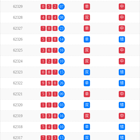
62329
0
5
2
07
单
中
62328
4
0
4
08
双
中
62327
7
8
8
23
单
中
62326
5
1
8
14
单
错
62325
3
6
7
16
双
中
62324
1
2
7
10
双
中
62323
0
8
7
15
双
错
62322
9
9
8
26
单
错
62321
5
3
1
09
单
中
62320
1
1
1
03
双
错
62319
5
3
8
16
双
中
62318
5
4
1
10
单
错
62317
7
3
3
13
双
错