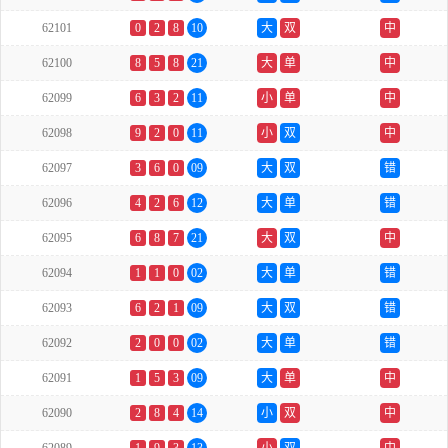
62101
0
2
8
10
大
双
中
62100
8
5
8
21
大
单
中
62099
6
3
2
11
小
单
中
62098
9
2
0
11
小
双
中
62097
3
6
0
09
大
双
错
62096
4
2
6
12
大
单
错
62095
6
8
7
21
大
双
中
62094
1
1
0
02
大
单
错
62093
6
2
1
09
大
双
错
62092
2
0
0
02
大
单
错
62091
1
5
3
09
大
单
中
62090
2
8
4
14
小
双
中