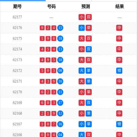
期号
号码
预测
结果
62177
---
小
双
---
62176
9
2
4
15
小
单
中
62175
1
9
8
18
大
双
中
62174
4
5
4
13
小
双
中
62173
4
9
5
18
大
双
中
62172
5
0
3
08
大
单
错
62171
4
3
9
16
大
单
中
62170
6
2
3
11
小
单
中
62169
6
8
3
17
大
双
中
62168
2
1
9
12
小
单
中
62167
1
8
7
16
小
单
错
62166
0
0
4
04
大
双
中