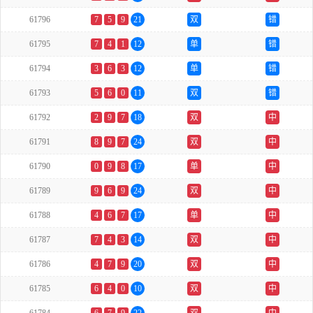
61796
7
5
9
21
双
错
61795
7
4
1
12
单
错
61794
3
6
3
12
单
错
61793
5
6
0
11
双
错
61792
2
9
7
18
双
中
61791
8
9
7
24
双
中
61790
0
9
8
17
单
中
61789
9
6
9
24
双
中
61788
4
6
7
17
单
中
61787
7
4
3
14
双
中
61786
4
7
9
20
双
中
61785
6
4
0
10
双
中