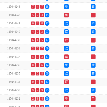
115044243
7
4
7
18
单
错
115044242
5
7
3
15
单
中
115044241
6
3
8
17
双
错
115044240
4
0
3
07
双
错
115044239
6
1
5
12
双
中
115044238
2
0
7
09
双
错
115044237
5
9
3
17
单
中
115044236
0
8
6
14
单
错
115044235
1
0
8
09
双
错
115044234
0
3
9
12
双
中
115044233
9
7
9
25
双
错
115044232
2
3
4
09
单
中