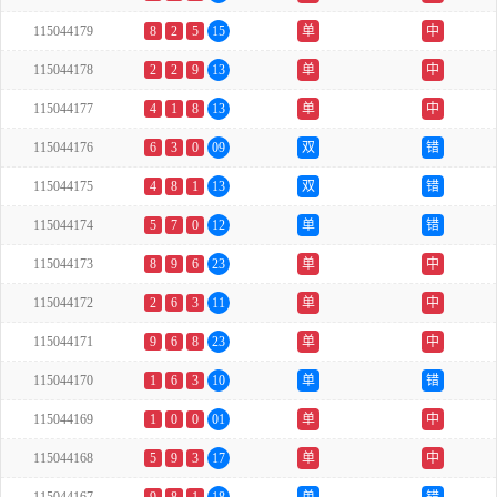
115044179
8
2
5
15
单
中
115044178
2
2
9
13
单
中
115044177
4
1
8
13
单
中
115044176
6
3
0
09
双
错
115044175
4
8
1
13
双
错
115044174
5
7
0
12
单
错
115044173
8
9
6
23
单
中
115044172
2
6
3
11
单
中
115044171
9
6
8
23
单
中
115044170
1
6
3
10
单
错
115044169
1
0
0
01
单
中
115044168
5
9
3
17
单
中