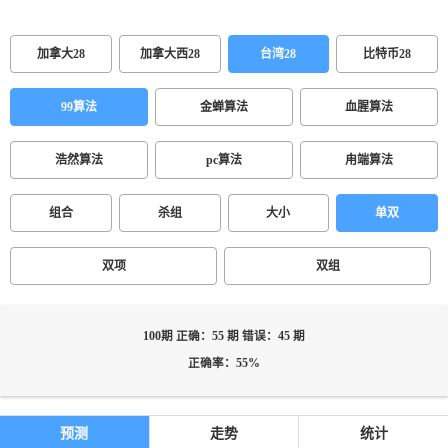
加拿大28
加拿大西28
台湾28
比特币28
99算法
金蝉算法
血腥算法
浩然算法
pc算法
甪端算法
组合
杀组
大小
单双
双项
双组
100期 正确：55 期 错误：45 期
正确率：55%
预测
走势
统计