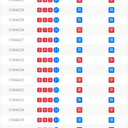
115044231
8
4
8
20
双
中
115044230
0
3
4
07
双
错
115044229
3
0
0
03
双
错
115044228
1
7
8
16
双
中
115044227
6
5
0
11
双
错
115044226
2
8
3
13
双
错
115044225
7
9
8
24
双
中
115044224
0
2
9
11
双
错
115044223
8
5
4
17
单
中
115044222
2
1
2
05
单
中
115044221
2
4
4
10
单
错
115044220
2
8
0
10
双
中
115044219
0
8
5
13
双
错