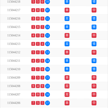
115044218
5
5
0
10
单
错
115044217
4
0
3
07
单
中
115044216
3
0
8
11
双
错
115044215
1
8
5
14
单
错
115044214
4
1
6
11
单
中
115044213
8
1
4
13
双
错
115044212
5
1
7
13
单
中
115044211
4
2
8
14
单
错
115044210
1
1
8
10
单
错
115044209
7
5
3
15
单
中
115044208
9
4
9
22
双
中
115044207
6
9
1
16
双
中
115044206
7
5
5
17
单
中