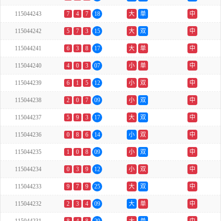
115044243
7
4
7
18
大
单
中
115044242
5
7
3
15
大
双
中
115044241
6
3
8
17
大
单
中
115044240
4
0
3
07
小
单
中
115044239
6
1
5
12
小
双
中
115044238
2
0
7
09
小
双
中
115044237
5
9
3
17
大
双
中
115044236
0
8
6
14
小
双
中
115044235
1
0
8
09
小
双
中
115044234
0
3
9
12
小
双
中
115044233
9
7
9
25
大
双
中
115044232
2
3
4
09
大
单
中