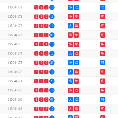
115044179
8
2
5
15
小
双
错
115044178
2
2
9
13
小
单
中
115044177
4
1
8
13
大
单
中
115044176
6
3
0
09
小
单
中
115044175
4
8
1
13
小
单
中
115044174
5
7
0
12
大
双
中
115044173
8
9
6
23
小
双
错
115044172
2
6
3
11
大
单
中
115044171
9
6
8
23
小
单
中
115044170
1
6
3
10
小
双
中
115044169
1
0
0
01
大
双
错
115044168
5
9
3
17
大
单
中