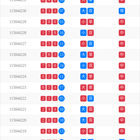
115044231
8
4
8
20
大
单
中
115044230
0
3
4
07
大
双
错
115044229
3
0
0
03
小
单
中
115044228
1
7
8
16
小
双
中
115044227
6
5
0
11
小
双
中
115044226
2
8
3
13
大
单
中
115044225
7
9
8
24
小
双
中
115044224
0
2
9
11
大
单
中
115044223
8
5
4
17
大
单
中
115044222
2
1
2
05
小
双
中
115044221
2
4
4
10
大
双
中
115044220
2
8
0
10
大
双
中
115044219
0
8
5
13
小
单
中