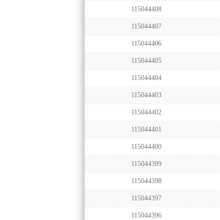
115044408
115044407
115044406
115044405
115044404
115044403
115044402
115044401
115044400
115044399
115044398
115044397
115044396