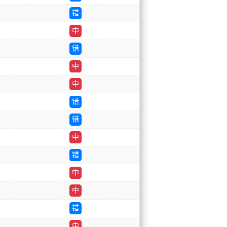
错
中
错
中
中
错
错
中
错
中
中
错
中