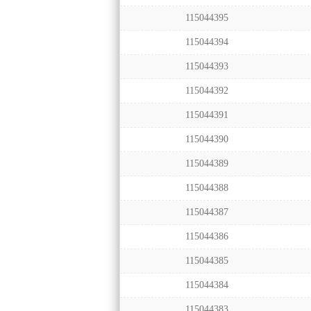
115044395
115044394
115044393
115044392
115044391
115044390
115044389
115044388
115044387
115044386
115044385
115044384
115044383