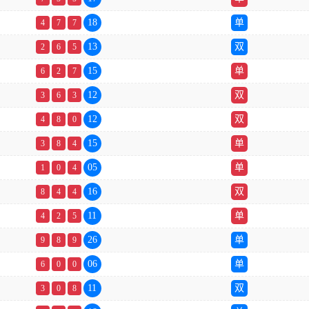
18
单
4
7
7
13
双
2
6
5
15
单
6
2
7
12
双
3
6
3
12
双
4
8
0
15
单
3
8
4
05
单
1
0
4
16
双
8
4
4
11
单
4
2
5
26
单
9
8
9
06
单
6
0
0
11
双
3
0
8