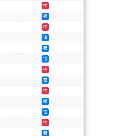
中
错
中
错
错
错
中
错
中
错
错
中
错