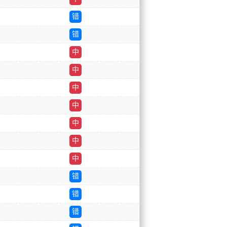
错
错
中
中
中
中
中
中
中
错
错
错