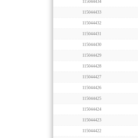
115044434
115044433
115044432
115044431
115044430
115044429
115044428
115044427
115044426
115044425
115044424
115044423
115044422