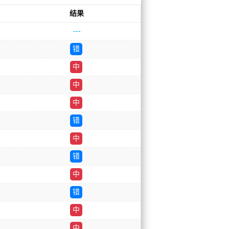
结果
---
错
中
中
中
错
中
错
中
错
中
中