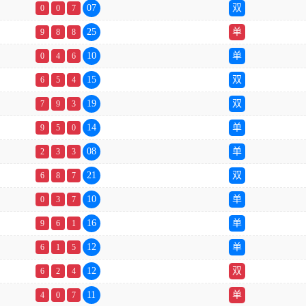
07
双
0
0
7
25
单
9
8
8
10
单
0
4
6
15
双
6
5
4
19
双
7
9
3
14
单
9
5
0
08
单
2
3
3
21
双
6
8
7
10
单
0
3
7
16
单
9
6
1
12
单
6
1
5
12
双
6
2
4
11
单
4
0
7