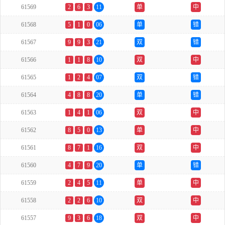
61569
2
6
3
11
单
中
61568
5
1
0
06
单
错
61567
9
9
3
21
双
错
61566
1
1
8
10
双
中
61565
1
2
4
07
双
错
61564
4
8
8
20
单
错
61563
1
4
1
06
双
中
61562
8
5
0
13
单
中
61561
8
7
1
16
双
中
61560
4
7
9
20
单
错
61559
2
4
5
11
单
中
61558
2
2
6
10
双
中
61557
9
3
6
18
双
中