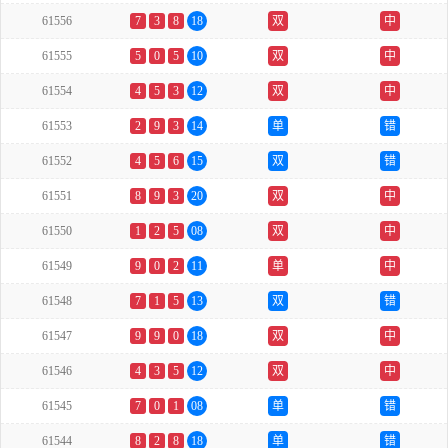
61556
7
3
8
18
双
中
61555
5
0
5
10
双
中
61554
4
5
3
12
双
中
61553
2
9
3
14
单
错
61552
4
5
6
15
双
错
61551
8
9
3
20
双
中
61550
1
2
5
08
双
中
61549
9
0
2
11
单
中
61548
7
1
5
13
双
错
61547
9
9
0
18
双
中
61546
4
3
5
12
双
中
61545
7
0
1
08
单
错
61544
8
2
8
18
单
错