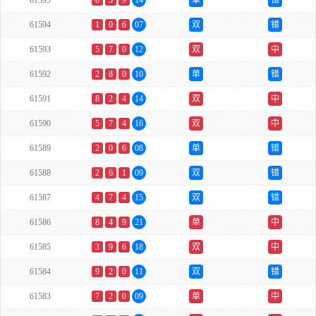
61595
0
5
9
14
单
错
61594
1
0
6
07
双
错
61593
5
7
0
12
双
中
61592
2
8
0
10
单
错
61591
8
2
4
14
双
中
61590
5
7
4
16
双
中
61589
2
0
6
08
单
错
61588
2
6
1
09
双
错
61587
4
7
4
15
双
错
61586
8
4
9
21
单
中
61585
3
9
6
18
双
中
61584
9
2
0
11
双
错
61583
7
2
0
09
单
中