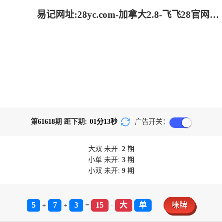
易记网址:28yc.com-加拿大2.8-飞飞28官网|加拿大专业在线咪牌预测|pc28加拿大官网在线预测_专注研究加拿大预测!
第
61618
期 距下期:
01
分
13
秒
广告开关：
大双
未开:
2
期
小单
未开:
3
期
小双
未开:
9
期
5
7
3
15
大
单
咪牌
+
+
=
-