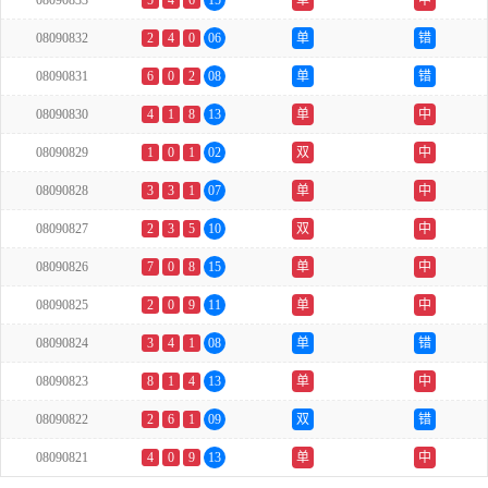
08090833
5
4
6
15
单
中
08090832
2
4
0
06
单
错
08090831
6
0
2
08
单
错
08090830
4
1
8
13
单
中
08090829
1
0
1
02
双
中
08090828
3
3
1
07
单
中
08090827
2
3
5
10
双
中
08090826
7
0
8
15
单
中
08090825
2
0
9
11
单
中
08090824
3
4
1
08
单
错
08090823
8
1
4
13
单
中
08090822
2
6
1
09
双
错
08090821
4
0
9
13
单
中