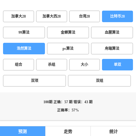
加拿大28
加拿大西28
台湾28
比特币28
99算法
金蝉算法
血腥算法
浩然算法
pc算法
甪端算法
组合
杀组
大小
单双
双项
双组
100期 正确：57 期 错误：43 期
正确率：57%
预测
走势
统计