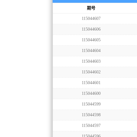
期号
115044607
115044606
115044605
115044604
115044603
115044602
115044601
115044600
115044599
115044598
115044597
115044596