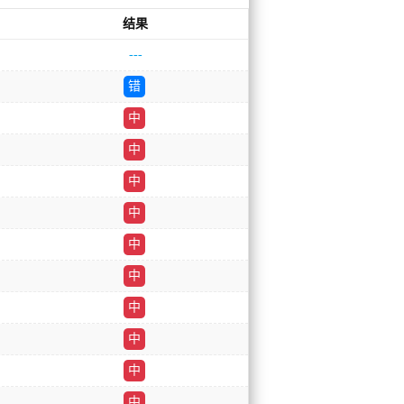
结果
---
错
中
中
中
中
中
中
中
中
中
中