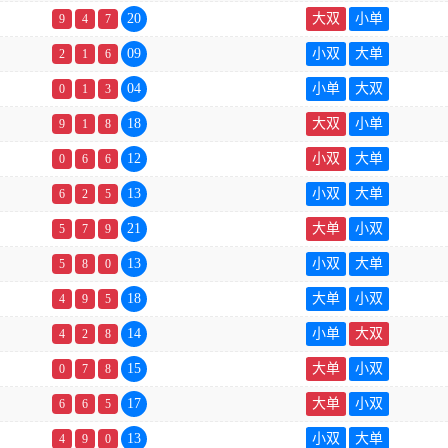
20
大双
小单
9
4
7
09
小双
大单
2
1
6
04
小单
大双
0
1
3
18
大双
小单
9
1
8
12
小双
大单
0
6
6
13
小双
大单
6
2
5
21
大单
小双
5
7
9
13
小双
大单
5
8
0
18
大单
小双
4
9
5
14
小单
大双
4
2
8
15
大单
小双
0
7
8
17
大单
小双
6
6
5
13
小双
大单
4
9
0