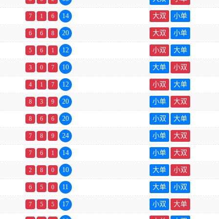
14
大双
小单
7
1
6
20
大双
小单
6
6
8
12
小双
大单
5
6
1
10
大单
小双
3
0
7
12
小双
大单
4
1
7
20
小单
大双
8
3
9
20
小双
大单
8
6
6
24
小单
大双
7
8
9
14
小单
大双
7
6
1
10
大单
小双
2
8
0
11
大单
小双
6
5
0
17
小双
大单
7
5
5