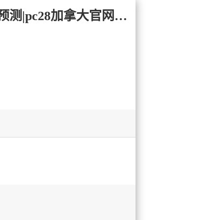
易记网址:28yc.com-加拿大2.8-飞飞28官网|加拿大专业在线咪牌预测|pc28加拿大官网在线预测_专注研究加拿大预测!