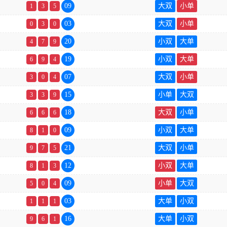
09
大双
小单
1
3
5
03
大双
小单
0
3
0
20
小双
大单
4
7
9
19
小双
大单
6
9
4
07
大双
小单
3
0
4
15
小单
大双
3
3
9
18
大双
小单
6
6
6
09
小双
大单
8
1
0
21
大双
小单
9
7
5
12
小双
大单
8
1
3
09
小单
大双
5
0
4
03
大单
小双
1
1
1
16
大单
小双
9
6
1