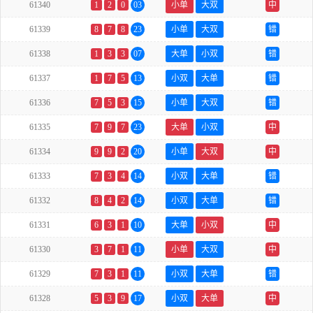
61340
1
2
0
03
小单
大双
中
61339
8
7
8
23
小单
大双
错
61338
1
3
3
07
大单
小双
错
61337
1
7
5
13
小双
大单
错
61336
7
5
3
15
小单
大双
错
61335
7
9
7
23
大单
小双
中
61334
9
9
2
20
小单
大双
中
61333
7
3
4
14
小双
大单
错
61332
8
4
2
14
小双
大单
错
61331
6
3
1
10
大单
小双
中
61330
3
7
1
11
小单
大双
中
61329
7
3
1
11
小双
大单
错
61328
5
3
9
17
小双
大单
中