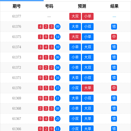
期号
号码
预测
结果
61377
---
大双
小单
---
61376
4
2
3
09
大单
小双
错
61375
1
9
4
14
大双
小单
中
61374
3
4
3
10
小单
大双
错
61373
4
1
1
06
小单
大双
错
61372
0
2
2
04
小单
大双
错
61371
9
3
4
16
大单
小双
错
61370
5
5
5
15
小双
大单
中
61369
9
0
2
11
大单
小双
错
61368
2
3
3
08
小单
大双
错
61367
9
4
7
20
小双
大单
错
61366
0
2
9
11
小双
大单
错