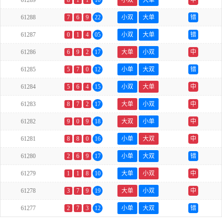
61289
8
1
1
10
小双
大单
中
61288
7
6
9
22
小双
大单
错
61287
0
1
4
05
小双
大单
错
61286
6
9
2
17
大单
小双
中
61285
5
7
0
12
小单
大双
错
61284
5
6
4
15
小双
大单
中
61283
8
7
2
17
大单
小双
中
61282
9
0
9
18
大双
小单
中
61281
8
8
0
16
小单
大双
中
61280
2
6
9
17
小单
大双
错
61279
1
1
8
10
大单
小双
中
61278
3
7
9
19
大单
小双
中
61277
2
7
3
12
小单
大双
错